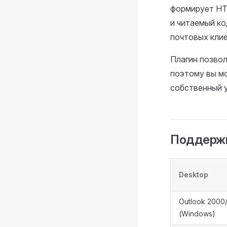
формирует HT
и читаемый ко
почтовых клие
Плагин позвол
поэтому вы мо
собственный у
Поддержк
Desktop
Outlook 2000/
(Windows)