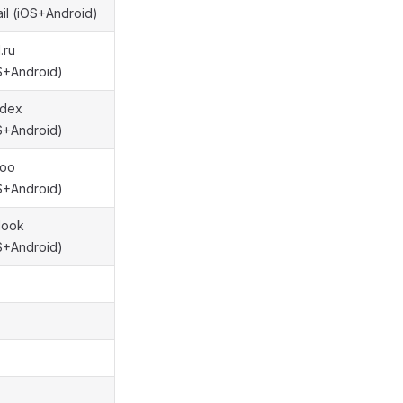
il (iOS+Android)
.ru
S+Android)
dex
S+Android)
hoo
S+Android)
look
S+Android)