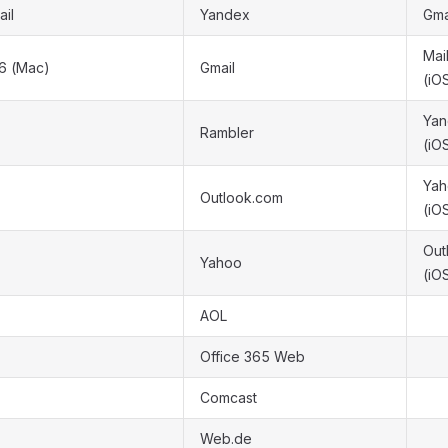
il
Yandex
Gma
Mail
16 (Mac)
Gmail
(iO
Yan
Rambler
(iO
Ya
Outlook.com
(iO
Out
Yahoo
(iO
AOL
Office 365 Web
Comcast
Web.de