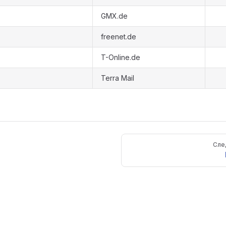
GMX.de
freenet.de
T-Online.de
Terra Mail
Сле