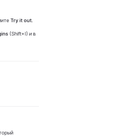
мите
Try it out
.
gins
(Shift+I) и в
оторый