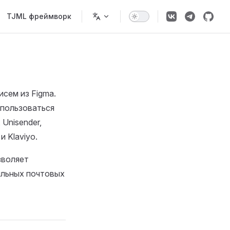
TJML фреймворк
исем из Figma.
спользоваться
Unisender,
и Klaviyo.
зволяет
бильных почтовых