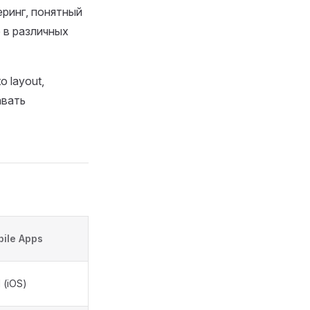
ринг, понятный
 в различных
 layout,
авать
ile Apps
l (iOS)