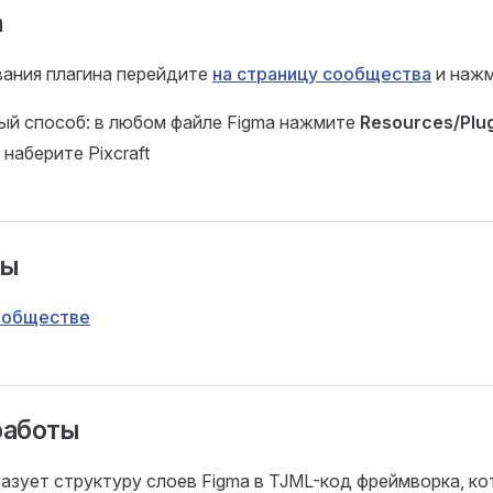
а
вания плагина перейдите
на страницу сообщества
и наж
ый способ: в любом файле Figma нажмите
Resources/Plu
наберите Pixcraft
лы
ообществе
работы
азует структуру слоев Figma в TJML-код фреймворка, к