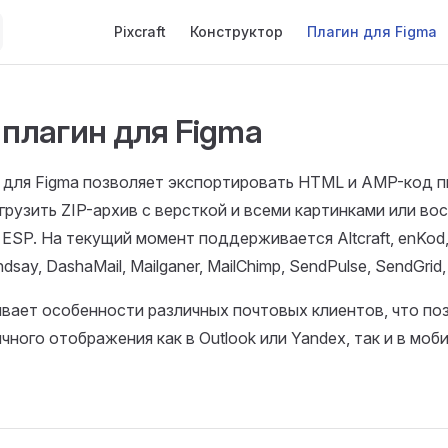
Main Navigation
Pixcraft
Конструктор
Плагин для Figma
t плагин для Figma
ин для Figma позволяет экспортировать HTML и AMP-код п
рузить ZIP-архив с версткой и всеми картинками или во
 ESP. На текущий момент поддерживается Altcraft, enKod, 
dsay, DashaMail, Mailganer, MailChimp, SendPulse, SendGrid, 
вает особенности различных почтовых клиентов, что по
чного отображения как в Outlook или Yandex, так и в мо