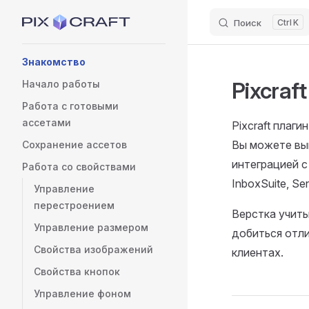
Поиск
K
Skip to content
Sidebar Navigation
Знакомство
Pixcraf
Начало работы
Работа с готовыми
ассетами
Pixcraft плаг
Вы можете выг
Сохранение ассетов
интеграцией с
Работа со свойствами
InboxSuite, Sen
Управление
перестроением
Верстка учиты
Управление размером
добиться отли
Свойства изображений
клиентах.
Свойства кнопок
Управление фоном