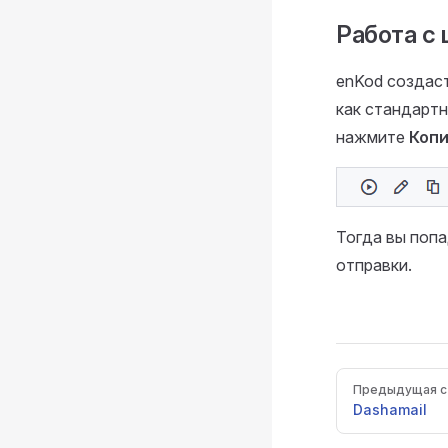
Работа с
enKod создас
как стандартн
нажмите
Копи
Тогда вы попа
отправки.
Pager
Предыдущая с
Dashamail