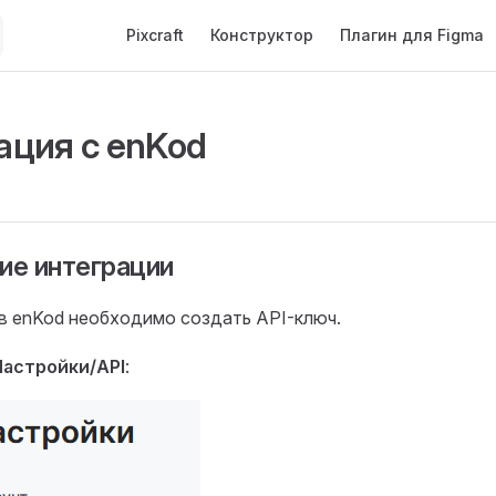
Main Navigation
Pixcraft
Конструктор
Плагин для Figma
ация с enKod
ие интеграции
в enKod необходимо создать API-ключ.
Настройки/API
: