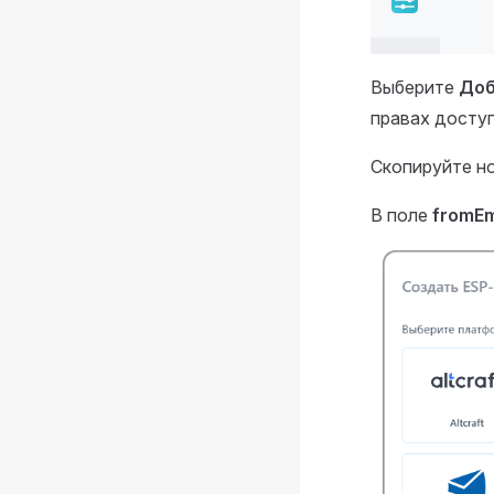
Выберите
Доб
правах досту
Скопируйте но
В поле
fromEm