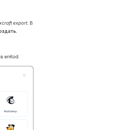
xcraft export
. В
оздать
.
в enKod: