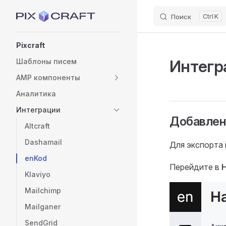
Поиск
K
Skip to content
Sidebar Navigation
Pixcraft
Интегр
Шаблоны писем
AMP компоненты
Аналитика
Интеграции
Добавлен
Altcraft
Dashamail
Для экспорта 
enKod
Перейдите в
Klaviyo
Mailchimp
Mailganer
SendGrid