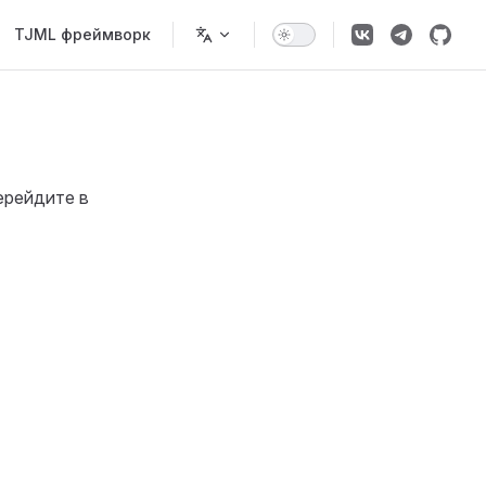
TJML фреймворк
ерейдите в