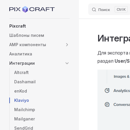
Поиск
K
Skip to content
Sidebar Navigation
Pixcraft
Интегра
Шаблоны писем
AMP компоненты
Для экспорта 
Аналитика
раздел
User/S
Интеграции
Altcraft
Dashamail
enKod
Klaviyo
Mailchimp
Mailganer
SendGrid