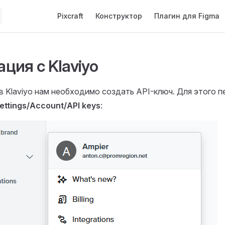
Main Navigation
Pixcraft
Конструктор
Плагин для Figma
ция с Klaviyo
в Klaviyo нам необходимо создать API-ключ. Для этого п
ettings/Account/API keys
: