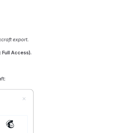
xcraft export
.
 Full Access).
ft: